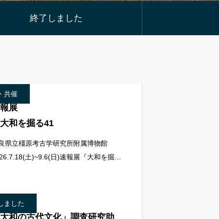
終了しました
・共催
報展
大和を掘る41
良県立橿原考古学研究所附属博物館
026.7.18(土)~9.6(日)速報展『大和を掘
』は、おもに前年度の県内遺跡の発掘調
資料の展覧会として、県内市町村、寺社
ど各調査機関のご
しました
大和の古代文化」調査研究助