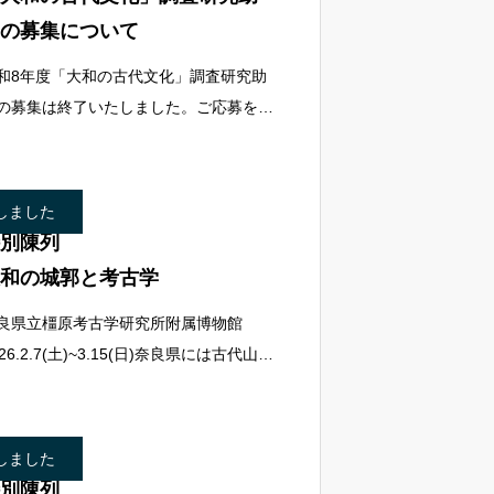
の募集について
和8年度「大和の古代文化」調査研究助
の募集は終了いたしました。ご応募をい
だき、ありがとうございました。次回の
集につきましては、決定次第ホームペー
にてお知らせいたしま
しました
別陳列
和の城郭と考古学
良県立橿原考古学研究所附属博物館
026.2.7(土)~3.15(日)奈良県には古代山城
高安城をはじめ、中近世にも城館が数多
築かれました。中世の大和は大和在地の
士たちが城を構
しました
別陳列