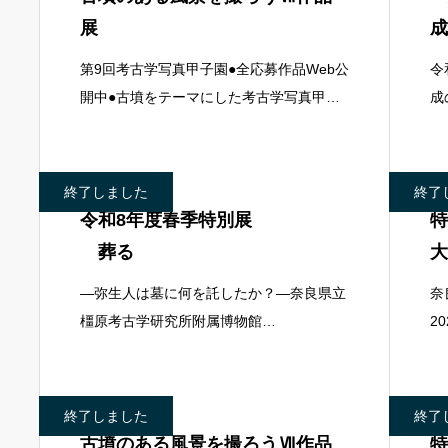
展
成
第9回考古学写真甲子園●全応募作品Web公
令
開中●古墳をテーマにした考古学写真甲子
成
園としては7回目となる今回も、「過去と
た
現在の共生」をテーマにしました。旅行先
募
で出会った古墳
ジ
終了しました
終了
令和8年度春季特別展
特
葬る
大
―弥生人は墓に何を託したか？―奈良県立
奈
橿原考古学研究所附属博物館
2
2026.4.18(土)~6.14(日)弥生時代、日本列
の
島では様々な墓が営まれました。その多様
く
性には、海を越えた世界と
武
終了しました
終了
古墳のある風景を撮ろうⅦ作品
特