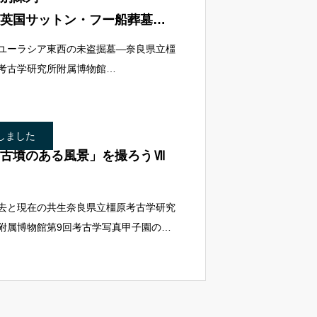
英国サットン・フー船葬墓と
ノ木古墳」
ユーラシア東西の未盗掘墓―奈良県立橿
考古学研究所附属博物館
25.12.13(土)~2026.1.18(日)日本列島と
ーラシア大陸を挟んだ西側にあるブリテ
島・英国サフォーク
しました
古墳のある風景」を撮ろうⅦ
去と現在の共生奈良県立橿原考古学研究
附属博物館第9回考古学写真甲子園の募
を開始しました。2026年1月9日(金)締切
しくはこちら