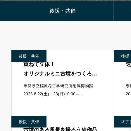
後援・共催
後援・共催
後援
重ねて立体！
速
オリジナルミニ古墳をつくろ
う！
奈良県立橿原考古学研究所附属博物館
奈
2026.8.22(土)・23(日)10:00～
2
15:30&#x1f466;対象小学校4・5・6年生
る
&#x1f4b0; 参加費無料（要申込・抽選）
査
な
後援・共催
終了
古墳のある風景を撮ろうⅦ作品
「