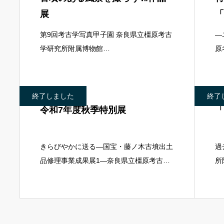
展
「
藤
第9回考古学写真甲子園 奈良県立橿原考古
―
学研究所附属博物館
原
2026.2.15(日)~3.15(日)古墳をテーマにし
20
た考古学写真甲子園としては7回目となる
ユ
今回も、「過去と現在の共生」を
ン
終了しました
終了
令和7年度秋季特別展
「
きらびやかに送る―国宝・藤ノ木古墳出土
過
品修理事業成果展1―奈良県立橿原考古学
所
研究所附属博物館2025.10.4(土)~11.30(日)
集
未盗掘の大型古墳として著名な藤ノ木古墳
詳
は多量の須